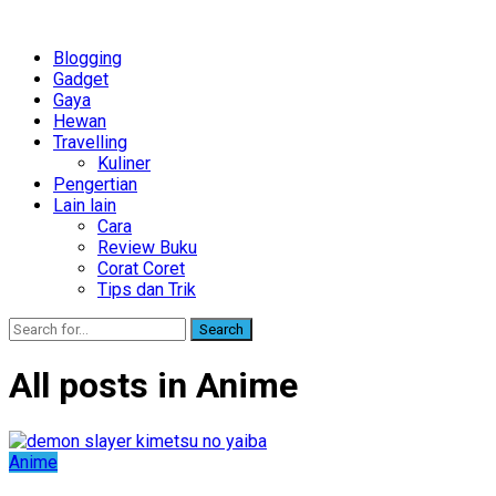
Blogging
Gadget
Gaya
Hewan
Travelling
Kuliner
Pengertian
Lain lain
Cara
Review Buku
Corat Coret
Tips dan Trik
Search
All posts in Anime
Anime