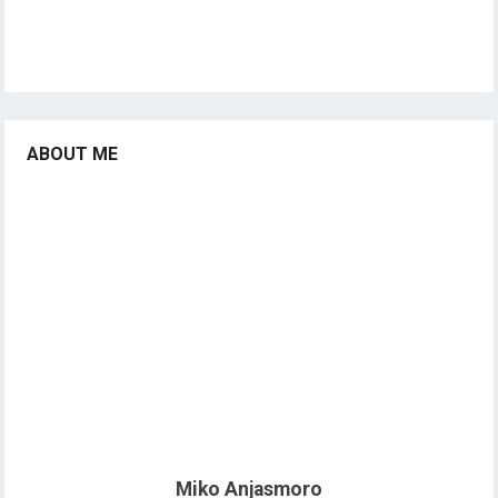
ABOUT ME
Miko Anjasmoro