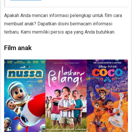
Apakah Anda mencari informasi pelengkap untuk film cara
membuat anak? Dapatkan disini bermacam informasi
terbaru. Kami memiliki persis apa yang Anda butuhkan.
Film anak