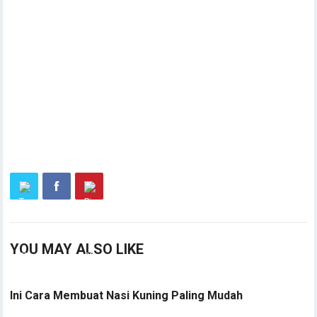
YOU MAY ALSO LIKE
Ini Cara Membuat Nasi Kuning Paling Mudah