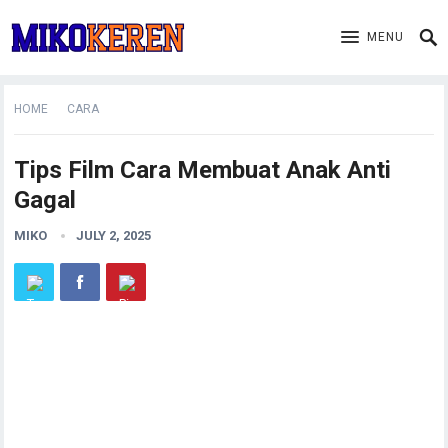
MENU
HOME
CARA
Tips Film Cara Membuat Anak Anti
Gagal
MIKO
JULY 2, 2025