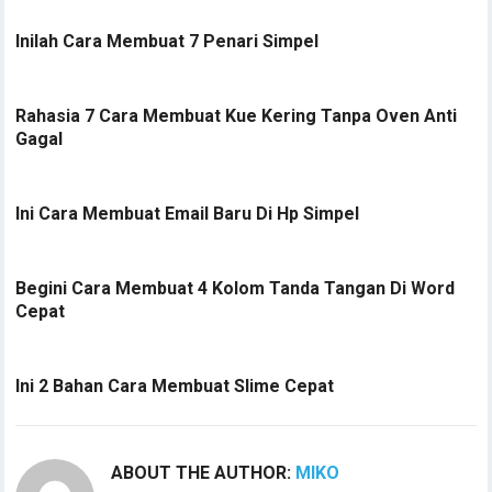
Inilah Cara Membuat 7 Penari Simpel
Rahasia 7 Cara Membuat Kue Kering Tanpa Oven Anti
Gagal
Ini Cara Membuat Email Baru Di Hp Simpel
Begini Cara Membuat 4 Kolom Tanda Tangan Di Word
Cepat
Ini 2 Bahan Cara Membuat Slime Cepat
ABOUT THE AUTHOR:
MIKO