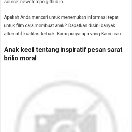
source: newstempo.github.io
Apakah Anda mencari untuk menemukan informasi tepat
untuk film cara membuat anak? Dapatkan disini banyak
alternatif kualitas terbaik. Kami punya apa yang Kamu cari.
Anak kecil tentang inspiratif pesan sarat
brilio moral