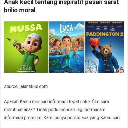
Anak kecil tentang inspiratif pesan sarat
brilio moral
source: jalantikus.com
Apakah Kamu mencari informasi tepat untuk film cara
membuat anak? Tidak perlu mencari lagi bermacam
informasi premium. Kami punya persis apa yang Kamu cari.