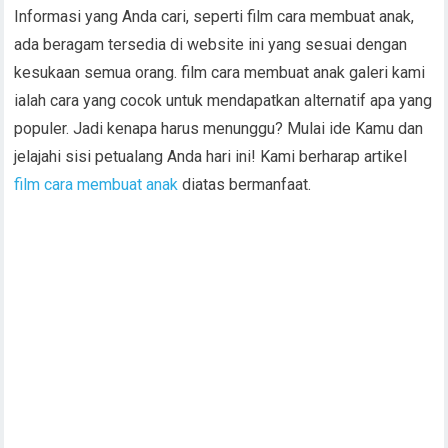
Informasi yang Anda cari, seperti film cara membuat anak,
ada beragam tersedia di website ini yang sesuai dengan
kesukaan semua orang. film cara membuat anak galeri kami
ialah cara yang cocok untuk mendapatkan alternatif apa yang
populer. Jadi kenapa harus menunggu? Mulai ide Kamu dan
jelajahi sisi petualang Anda hari ini! Kami berharap artikel
film cara membuat anak
diatas bermanfaat.