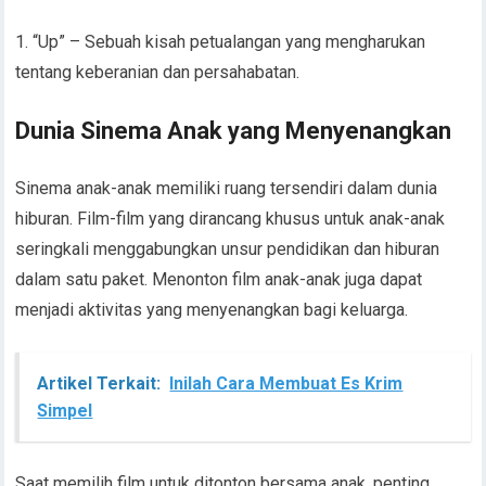
1. “Up” – Sebuah kisah petualangan yang mengharukan
tentang keberanian dan persahabatan.
Dunia Sinema Anak yang Menyenangkan
Sinema anak-anak memiliki ruang tersendiri dalam dunia
hiburan. Film-film yang dirancang khusus untuk anak-anak
seringkali menggabungkan unsur pendidikan dan hiburan
dalam satu paket. Menonton film anak-anak juga dapat
menjadi aktivitas yang menyenangkan bagi keluarga.
Artikel Terkait:
Inilah Cara Membuat Es Krim
Simpel
Saat memilih film untuk ditonton bersama anak, penting