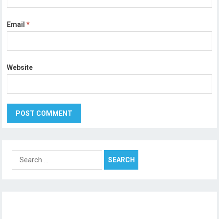
Email
*
Website
Search
for: