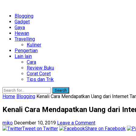
Blogging
Gadget
Gaya
Hewan
Travelling
Kuliner
Pengertian
Lain lain
Cara
Review Buku
Corat Coret
Tips dan Trik
Search
Home
Blogging
Kenali Cara Mendapatkan Uang dari Internet Ta
Kenali Cara Mendapatkan Uang dari Inte
miko
December 10, 2019
Leave a Comment
Tweet on Twitter
Share on Facebook