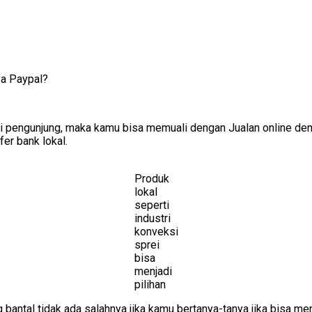
ya Paypal?
ai pengunjung, maka kamu bisa memuali dengan Jualan online de
fer bank lokal.
Produk
lokal
seperti
industri
konveksi
sprei
bisa
menjadi
pilihan
ng bantal tidak ada salahnya jika kamu bertanya-tanya jika bisa