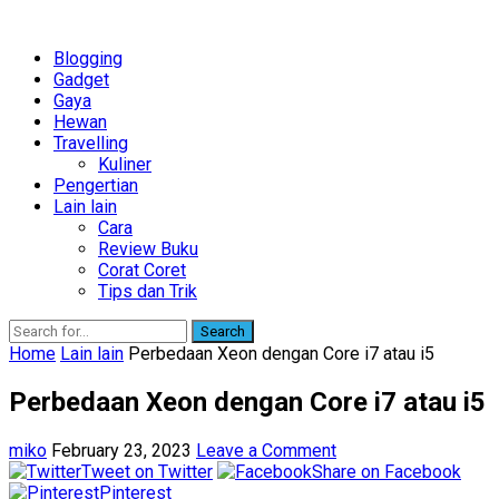
Blogging
Gadget
Gaya
Hewan
Travelling
Kuliner
Pengertian
Lain lain
Cara
Review Buku
Corat Coret
Tips dan Trik
Search
Home
Lain lain
Perbedaan Xeon dengan Core i7 atau i5
Perbedaan Xeon dengan Core i7 atau i5
miko
February 23, 2023
Leave a Comment
Tweet on Twitter
Share on Facebook
Pinterest