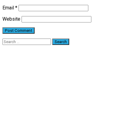
Email
*
Website
Search
for: