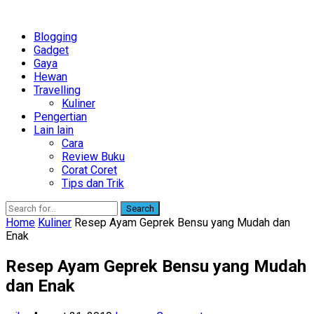
Blogging
Gadget
Gaya
Hewan
Travelling
Kuliner
Pengertian
Lain lain
Cara
Review Buku
Corat Coret
Tips dan Trik
Search
Home
Kuliner
Resep Ayam Geprek Bensu yang Mudah dan
Enak
Resep Ayam Geprek Bensu yang Mudah
dan Enak