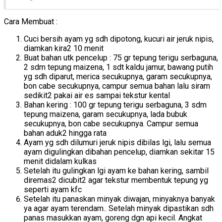
Cara Membuat :
Cuci bersih ayam yg sdh dipotong, kucuri air jeruk nipis,
diamkan kira2 10 menit
Buat bahan utk pencelup : 75 gr tepung terigu serbaguna,
2 sdm tepung maizena, 1 sdt kaldu jamur, bawang putih
yg sdh diparut, merica secukupnya, garam secukupnya,
bon cabe secukupnya, campur semua bahan lalu siram
sedikit2 pakai air es sampai tekstur kental
Bahan kering : 100 gr tepung terigu serbaguna, 3 sdm
tepung maizena, garam secukupnya, lada bubuk
secukupnya, bon cabe secukupnya. Campur semua
bahan aduk2 hingga rata
Ayam yg sdh dilumuri jeruk nipis dibilas lgi, lalu semua
ayam digulingkan dibahan pencelup, diamkan sekitar 15
menit didalam kulkas
Setelah itu gulingkan lgi ayam ke bahan kering, sambil
diremas2 dicubit2 agar tekstur membentuk tepung yg
seperti ayam kfc
Setelah itu panaskan minyak diwajan, minyaknya banyak
ya agar ayam terendam.. Setelah minyak dipastikan sdh
panas masukkan ayam, goreng dgn api kecil. Angkat