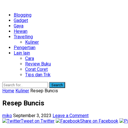
Blogging
Gadget
Gaya
Hewan
Travelling
Kuliner
Pengertian
Lain lain
Cara
Review Buku
Corat Coret
Tips dan Trik
Search
Home
Kuliner
Resep Buncis
Resep Buncis
miko
September 3, 2023
Leave a Comment
Tweet on Twitter
Share on Facebook