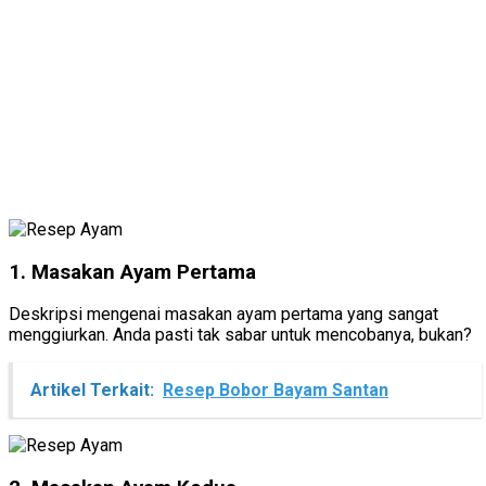
1. Masakan Ayam Pertama
Deskripsi mengenai masakan ayam pertama yang sangat
menggiurkan. Anda pasti tak sabar untuk mencobanya, bukan?
Artikel Terkait:
Resep Bobor Bayam Santan