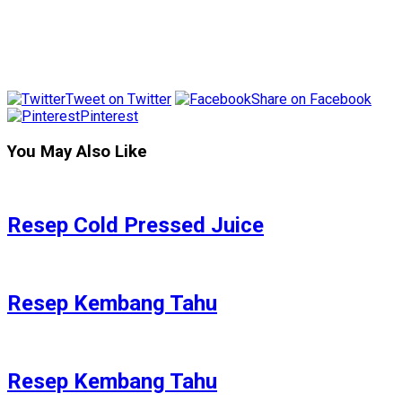
Tweet on Twitter
Share on Facebook
Pinterest
You May Also Like
Resep Cold Pressed Juice
Resep Kembang Tahu
Resep Kembang Tahu