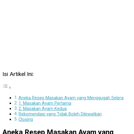
Isi Artikel Ini:
Aneka Resep Masakan Ayam yang Menggugah Selera
1. Masakan Ayam Pertama
2. Masakan Ayam Kedua
Rekomendasi yang Tidak Boleh Dilewatkan
Closing
Aneka Resep Masakan Ayam yang