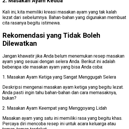
2. Masakan Ayam Kedua
Kali ini, kita memiliki kreasi masakan ayam yang tak kalah
lezat dari sebelumnya. Bahan-bahan yang digunakan membuat
cita rasanya begitu istimewa.
Rekomendasi yang Tidak Boleh
Dilewatkan
Jangan khawatir jika Anda belum menemukan resep masakan
ayam yang sesuai dengan selera Anda. Berikut ini adalah
beberapa ide masakan ayam yang bisa Anda coba:
1. Masakan Ayam Ketiga yang Sangat Menggugah Selera
Deskripsi mengenai masakan ayam ketiga yang begitu lezat.
Anda pasti ingin tahu bahan-bahan dan cara memasaknya,
bukan?
2. Masakan Ayam Keempat yang Menggoyang Lidah
Masakan ayam yang satu ini memiliki rasa yang begitu khas.
Percaya diri mencoba resep ini untuk acara keluarga atau