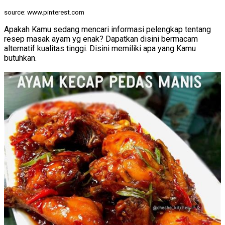
source: www.pinterest.com
Apakah Kamu sedang mencari informasi pelengkap tentang
resep masak ayam yg enak? Dapatkan disini bermacam
alternatif kualitas tinggi. Disini memiliki apa yang Kamu
butuhkan.