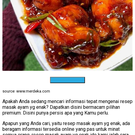
Download Resep
source: www.merdeka.com
Apakah Anda sedang mencari informasi tepat mengenai resep
masak ayam yg enak? Dapatkan disini bermacam pilihan
premium. Disini punya persis apa yang Kamu perlu.
Apapun yang Anda cari, yaitu resep masak ayam yg enak, ada
beragam informasi tersedia online yang pas untuk minat
semua orang. resep masak ayam yg enak ide kami ialah cara