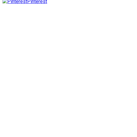
Pinterest