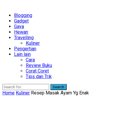
Blogging
Gadget
Gaya
Hewan
Travelling
Kuliner
Pengertian
Lain lain
Cara
Review Buku
Corat Coret
Tips dan Trik
Search
Home
Kuliner
Resep Masak Ayam Yg Enak