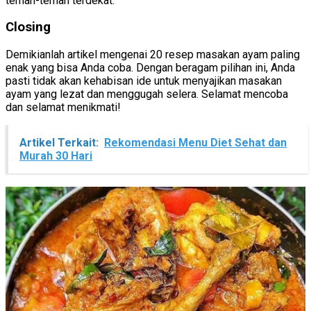
teman-teman terdekat.
Closing
Demikianlah artikel mengenai 20 resep masakan ayam paling
enak yang bisa Anda coba. Dengan beragam pilihan ini, Anda
pasti tidak akan kehabisan ide untuk menyajikan masakan
ayam yang lezat dan menggugah selera. Selamat mencoba
dan selamat menikmati!
Artikel Terkait:
Rekomendasi Menu Diet Sehat dan
Murah 30 Hari