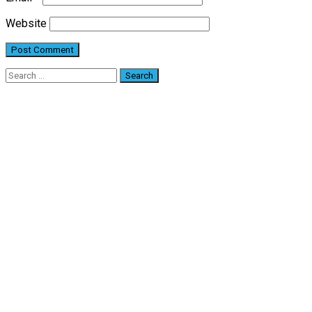
Website
Search
for: