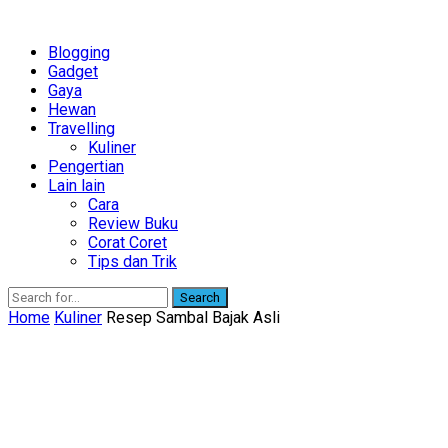
Blogging
Gadget
Gaya
Hewan
Travelling
Kuliner
Pengertian
Lain lain
Cara
Review Buku
Corat Coret
Tips dan Trik
Search
Home
Kuliner
Resep Sambal Bajak Asli