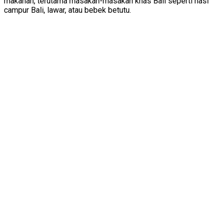
makanan, terutama masakan-masakan khas Bali seperti nasi
campur Bali, lawar, atau bebek betutu.