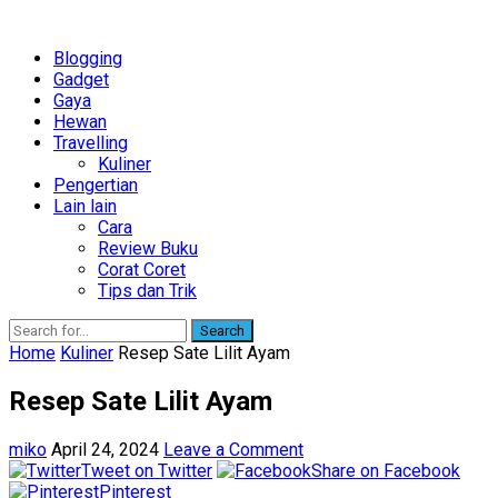
Blogging
Gadget
Gaya
Hewan
Travelling
Kuliner
Pengertian
Lain lain
Cara
Review Buku
Corat Coret
Tips dan Trik
Search
Home
Kuliner
Resep Sate Lilit Ayam
Resep Sate Lilit Ayam
miko
April 24, 2024
Leave a Comment
Tweet on Twitter
Share on Facebook
Pinterest