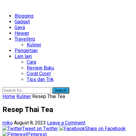
Blogging
Gadget
Gaya
Hewan
Travelling
Kuliner
Pengertian
Lain lain
Cara
Review Buku
Corat Coret
Tips dan Trik
Search
Home
Kuliner
Resep Thai Tea
Resep Thai Tea
miko
August 8, 2023
Leave a Comment
Tweet on Twitter
Share on Facebook
Pinterest