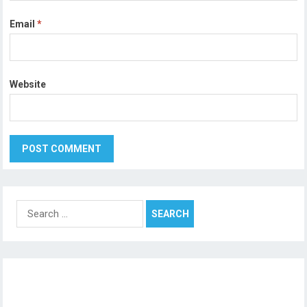
Email
*
Website
Search
for: