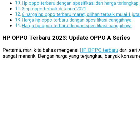
Hp oppo terbaru dengan spesifikasi dan harga terlengkap
3 hp oppo terbaik di tahun 2021
6 harga hp oppo terbaru maret, pilihan terbaik mulai 1 jut
Harga hp oppo terbaru dengan spesifikasi canggihnya
Harga hp oppo terbaru dengan spesifikasi canggihnya
HP OPPO Terbaru 2023: Update OPPO A Series
Pertama, mari kita bahas mengenai
HP OPPO terbaru
dari seri
sangat menarik. Dengan harga yang terjangkau, banyak konsumen