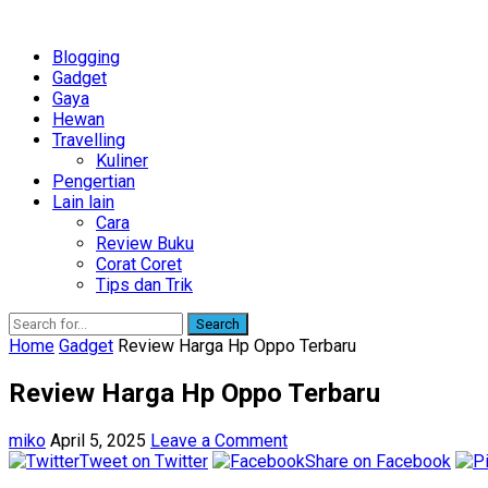
Blogging
Gadget
Gaya
Hewan
Travelling
Kuliner
Pengertian
Lain lain
Cara
Review Buku
Corat Coret
Tips dan Trik
Search
Home
Gadget
Review Harga Hp Oppo Terbaru
Review Harga Hp Oppo Terbaru
miko
April 5, 2025
Leave a Comment
Tweet on Twitter
Share on Facebook