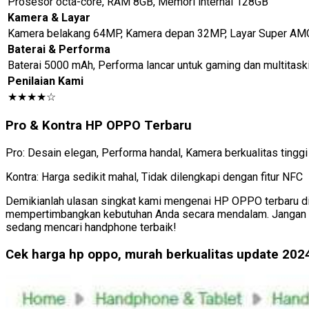
Prosesor octa-core, RAM 8GB, Memori internal 128GB
Kamera & Layar
Kamera belakang 64MP, Kamera depan 32MP, Layar Super AMO
Baterai & Performa
Baterai 5000 mAh, Performa lancar untuk gaming dan multitask
Penilaian Kami
★★★★☆
Pro & Kontra HP OPPO Terbaru
Pro: Desain elegan, Performa handal, Kamera berkualitas tinggi
Kontra: Harga sedikit mahal, Tidak dilengkapi dengan fitur NFC
Demikianlah ulasan singkat kami mengenai HP OPPO terbaru di t
mempertimbangkan kebutuhan Anda secara mendalam. Jangan rag
sedang mencari handphone terbaik!
Cek harga hp oppo, murah berkualitas update 202