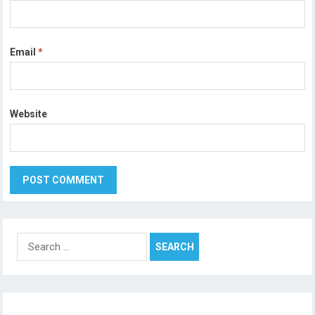
Email
*
Website
Search
for: