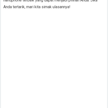
handphone terbaik yang dapat menjadi pilihan Anda. Jika
Anda tertarik, mari kita simak ulasannya!