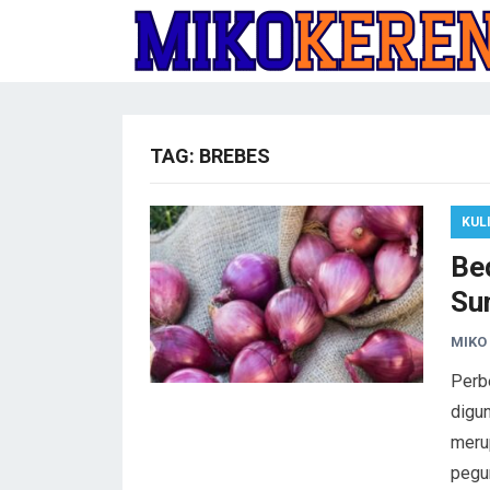
TAG:
BREBES
KUL
Be
Su
MIKO
Perb
digu
merup
pegu