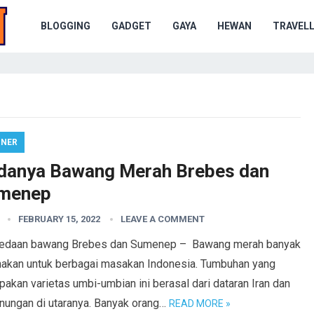
BLOGGING
GADGET
GAYA
HEWAN
TRAVELL
INER
danya Bawang Merah Brebes dan
menep
FEBRUARY 15, 2022
LEAVE A COMMENT
edaan bawang Brebes dan Sumenep – Bawang merah banyak
nakan untuk berbagai masakan Indonesia. Tumbuhan yang
akan varietas umbi-umbian ini berasal dari dataran Iran dan
nungan di utaranya. Banyak orang…
READ MORE »