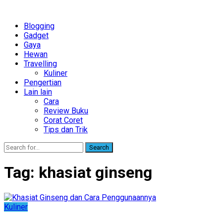
Blogging
Gadget
Gaya
Hewan
Travelling
Kuliner
Pengertian
Lain lain
Cara
Review Buku
Corat Coret
Tips dan Trik
Search
Tag:
khasiat ginseng
Kuliner