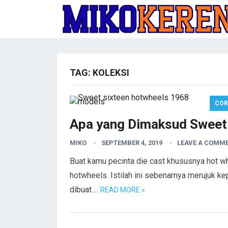
TAG:
KOLEKSI
COR
Apa yang Dimaksud Sweet
MIKO
SEPTEMBER 4, 2019
LEAVE A COMM
Buat kamu pecinta die cast khususnya hot w
hotwheels. Istilah ini sebenarnya merujuk 
dibuat….
READ MORE »