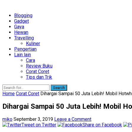
Blogging
Gadget
Gaya
Hewan
Travelling
Kuliner
Pengertian
Lain lain
Cara
Review Buku
Corat Coret
Tips dan Trik
Search
Home
Corat Coret
Dihargai Sampai 50 Juta Lebih! Mobil Hotwh
Dihargai Sampai 50 Juta Lebih! Mobil H
miko
September 3, 2019
Leave a Comment
Tweet on Twitter
Share on Facebook