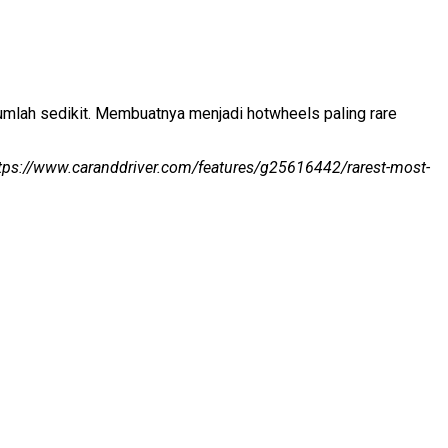
jumlah sedikit. Membuatnya menjadi hotwheels paling rare
tps://www.caranddriver.com/features/g25616442/rarest-most-