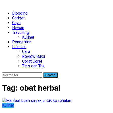
Blogging
Gadget
Gaya
Hewan
Travelling
Kuliner
Pengertian
Lain lain
Cara
Review Buku
Corat Coret
Tips dan Trik
Search
Tag:
obat herbal
Kuliner