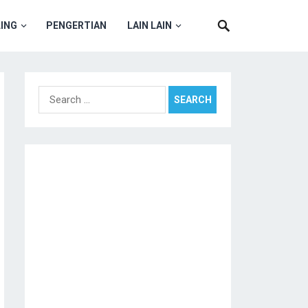
ING
PENGERTIAN
LAIN LAIN
Search
for: