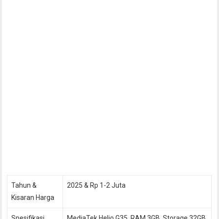
Tahun &
2025 & Rp 1-2 Juta
Kisaran Harga
Spesifikasi
MediaTek Helio G35, RAM 3GB, Storage 32GB