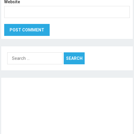
Website
Search
for: