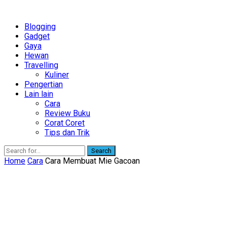
Blogging
Gadget
Gaya
Hewan
Travelling
Kuliner
Pengertian
Lain lain
Cara
Review Buku
Corat Coret
Tips dan Trik
Search
Home
Cara
Cara Membuat Mie Gacoan