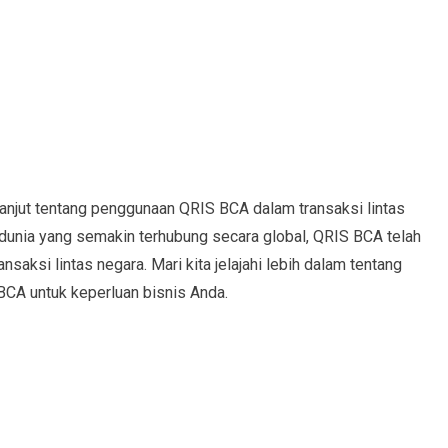
anjut tentang penggunaan QRIS BCA dalam transaksi lintas
 dunia yang semakin terhubung secara global, QRIS BCA telah
saksi lintas negara. Mari kita jelajahi lebih dalam tentang
CA untuk keperluan bisnis Anda.