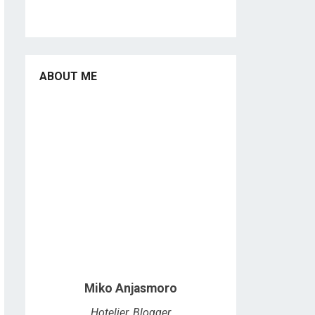
ABOUT ME
Miko Anjasmoro
Hotelier, Blogger