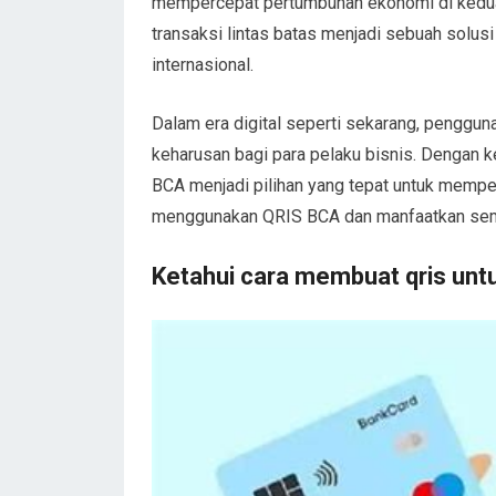
mempercepat pertumbuhan ekonomi di kedua
transaksi lintas batas menjadi sebuah solus
internasional.
Dalam era digital seperti sekarang, penggun
keharusan bagi para pelaku bisnis. Dengan 
BCA menjadi pilihan yang tepat untuk memper
menggunakan QRIS BCA dan manfaatkan sem
Ketahui cara membuat qris unt