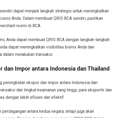
endiri dapat menjadi langkah strategis untuk meningkatkan
bisnis Anda. Dalam membuat QRIS BCA sendiri, pastikan
merchant resmi di BCA.
esmi, Anda dapat membuat QRIS BCA dengan langkah-langkah
nda dapat meningkatkan visibilitas bisnis Anda dan
 dalam melakukan transaksi.
dan Impor antara Indonesia dan Thailand
peningkatan ekspor dan impor antara Indonesia dan
nsaksi dan tingkat keamanan yang tinggi, para eksportir dan
as dengan lebih efisien dan efektif.
e perdagangan antara kedua negara, tetapi juga akan