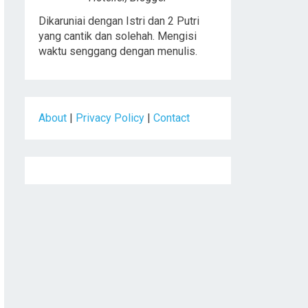
Dikaruniai dengan Istri dan 2 Putri
yang cantik dan solehah. Mengisi
waktu senggang dengan menulis.
About
|
Privacy Policy
|
Contact