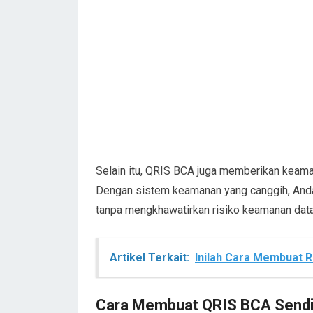
Selain itu, QRIS BCA juga memberikan keaman
Dengan sistem keamanan yang canggih, Anda
tanpa mengkhawatirkan risiko keamanan data
Artikel Terkait:
Inilah Cara Membuat R
Cara Membuat QRIS BCA Sendir