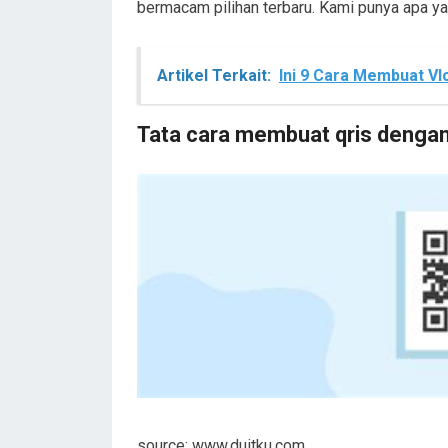
bermacam pilihan terbaru. Kami punya apa y
Artikel Terkait:
Ini 9 Cara Membuat Vl
Tata cara membuat qris denga
source: www.duitku.com