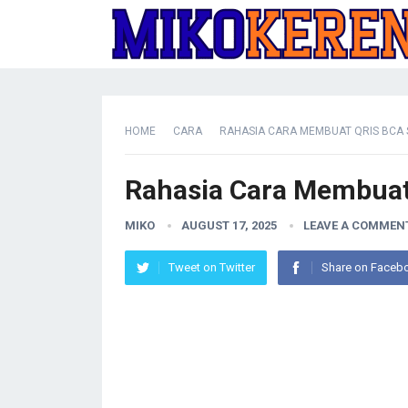
HOME
CARA
RAHASIA CARA MEMBUAT QRIS BCA 
Rahasia Cara Membuat
MIKO
AUGUST 17, 2025
LEAVE A COMMEN
Tweet on Twitter
Share on Faceb