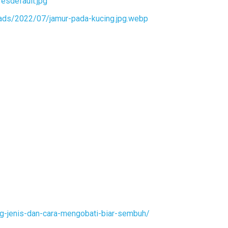
esdefault.jpg
oads/2022/07/jamur-pada-kucing.jpg.webp
ng-jenis-dan-cara-mengobati-biar-sembuh/