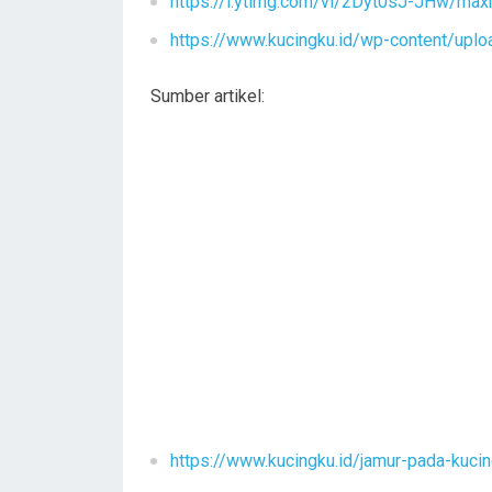
https://i.ytimg.com/vi/2Dyt0sJ-JHw/maxr
https://www.kucingku.id/wp-content/upl
Sumber artikel:
https://www.kucingku.id/jamur-pada-kuci