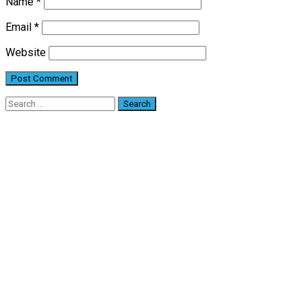
Name
*
Email
*
Website
Search
for: