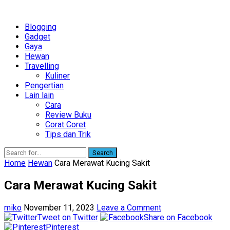
Blogging
Gadget
Gaya
Hewan
Travelling
Kuliner
Pengertian
Lain lain
Cara
Review Buku
Corat Coret
Tips dan Trik
Search
Home
Hewan
Cara Merawat Kucing Sakit
Cara Merawat Kucing Sakit
miko
November 11, 2023
Leave a Comment
Tweet on Twitter
Share on Facebook
Pinterest