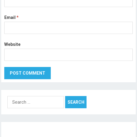
Email
*
Website
Search
for: