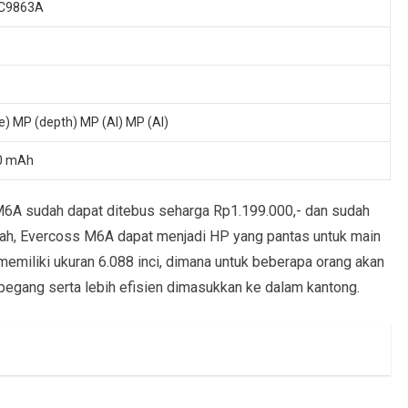
C9863A
e) MP (depth) MP (AI) MP (AI)
00 mAh
M6A sudah dapat ditebus seharga Rp1.199.000,- dan sudah
rah, Evercoss M6A dapat menjadi HP yang pantas untuk main
emiliki ukuran 6.088 inci, dimana untuk beberapa orang akan
ipegang serta lebih efisien dimasukkan ke dalam kantong.