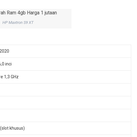
HP Maxtron S9 XT
 2020
,0 inci
e 1,3 GHz
(slot khusus)