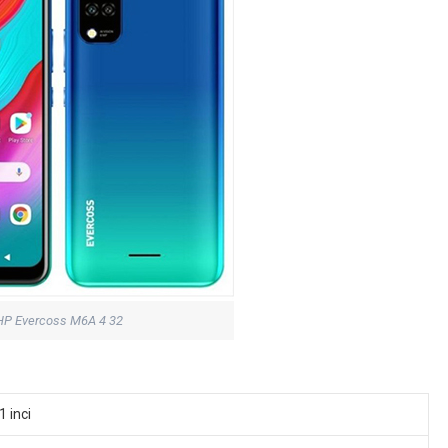
HP Evercoss M6A 4 32
1 inci