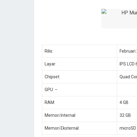
Rilis:
Februari
Layar:
IPS LCD 6
Chipset:
Quad Cor
GPU: –
RAM:
4 GB
Memori Internal:
32 GB
Memori Eksternal:
microSD 