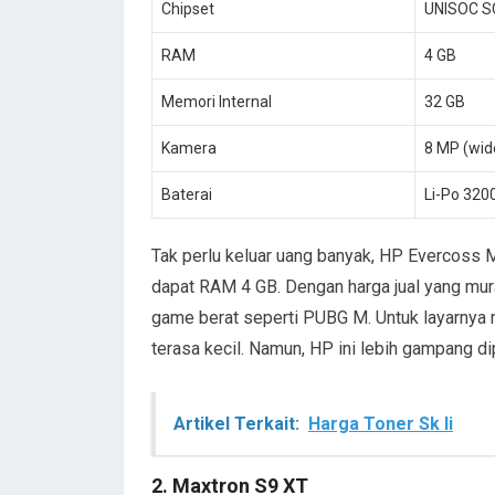
Chipset
UNISOC S
RAM
4 GB
Memori Internal
32 GB
Kamera
8 MP (wid
Baterai
Li-Po 32
Tak perlu keluar uang banyak, HP Evercoss 
dapat RAM 4 GB. Dengan harga jual yang mu
game berat seperti PUBG M. Untuk layarnya m
terasa kecil. Namun, HP ini lebih gampang d
Artikel Terkait:
Harga Toner Sk Ii
2. Maxtron S9 XT