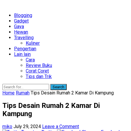
Blogging
Gadget
Gaya
Hewan
Travelling
Kuliner
Pengertian
Lain lain
Cara
Review Buku
Corat Coret
Tips dan Trik
Search
Home
Rumah
Tips Desain Rumah 2 Kamar Di Kampung
Tips Desain Rumah 2 Kamar Di
Kampung
miko
July 29, 2024
Leave a Comment