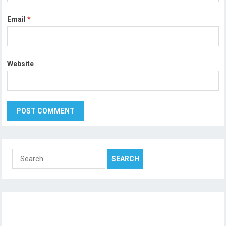
Email
*
Website
Search
for: