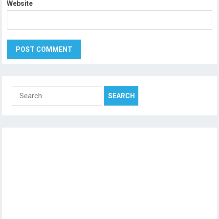
Website
Search
for: