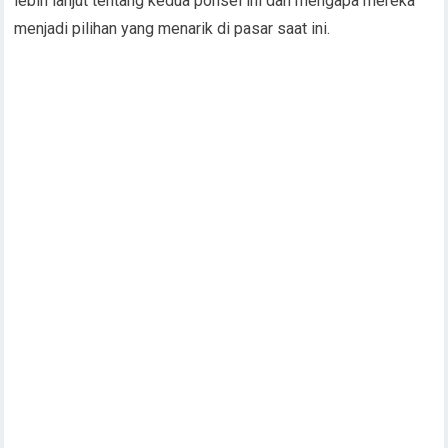
lebih lanjut tentang kedua ponsel ini dan mengapa mereka
menjadi pilihan yang menarik di pasar saat ini.