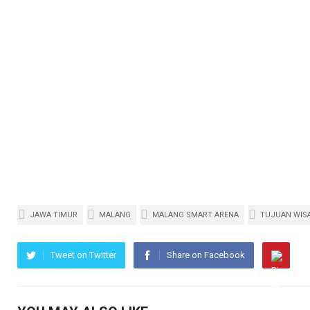
JAWA TIMUR
MALANG
MALANG SMART ARENA
TUJUAN WIS
Tweet on Twitter
Share on Facebook