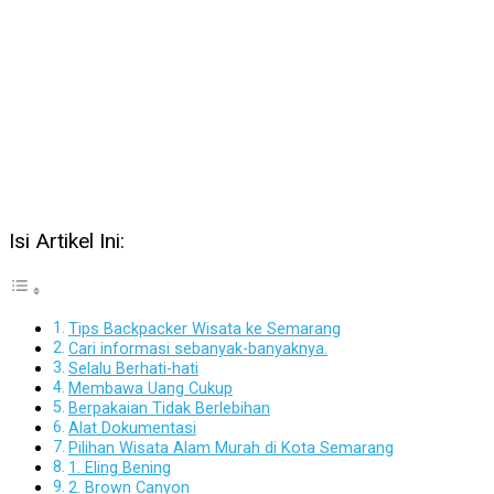
Isi Artikel Ini:
Tips Backpacker Wisata ke Semarang
Cari informasi sebanyak-banyaknya.
Selalu Berhati-hati
Membawa Uang Cukup
Berpakaian Tidak Berlebihan
Alat Dokumentasi
Pilihan Wisata Alam Murah di Kota Semarang
1. Eling Bening
2. Brown Canyon