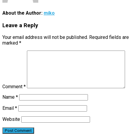
About the Author:
miko
Leave a Reply
Your email address will not be published.
Required fields are
marked
*
Comment
*
Name
*
Email
*
Website