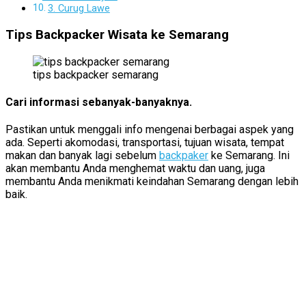
3. Curug Lawe
Tips Backpacker Wisata ke Semarang
tips backpacker semarang
Cari informasi sebanyak-banyaknya.
Pastikan untuk menggali info mengenai berbagai aspek yang
ada. Seperti akomodasi, transportasi, tujuan wisata, tempat
makan dan banyak lagi sebelum
backpaker
ke Semarang. Ini
akan membantu Anda menghemat waktu dan uang, juga
membantu Anda menikmati keindahan Semarang dengan lebih
baik.