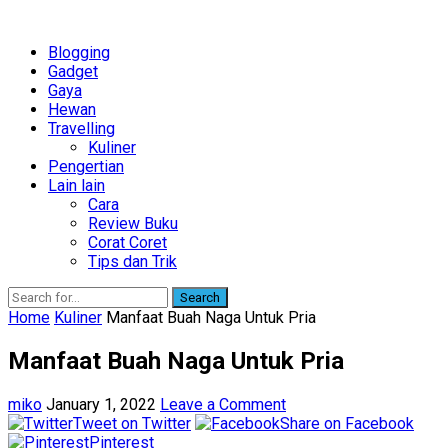
Blogging
Gadget
Gaya
Hewan
Travelling
Kuliner
Pengertian
Lain lain
Cara
Review Buku
Corat Coret
Tips dan Trik
Search
Home
Kuliner
Manfaat Buah Naga Untuk Pria
Manfaat Buah Naga Untuk Pria
miko
January 1, 2022
Leave a Comment
Tweet on Twitter
Share on Facebook
Pinterest