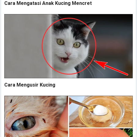
Cara Mengatasi Anak Kucing Mencret
Cara Mengusir Kucing