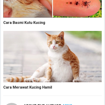
Cara Basmi Kutu Kucing
Cara Merawat Kucing Hamil