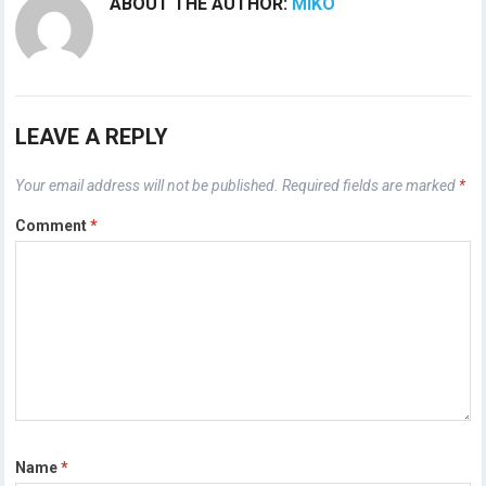
ABOUT THE AUTHOR:
MIKO
LEAVE A REPLY
Your email address will not be published.
Required fields are marked
*
Comment
*
Name
*