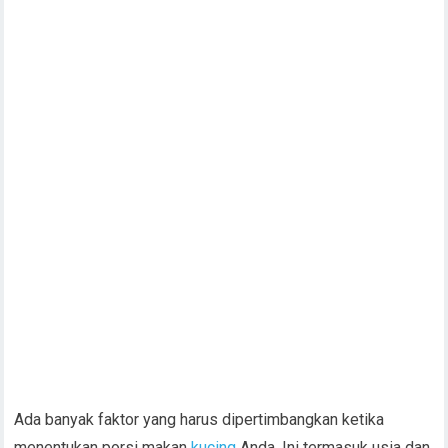
Ada banyak faktor yang harus dipertimbangkan ketika
menentukan porsi makan
kucing
Anda. Ini termasuk usia dan