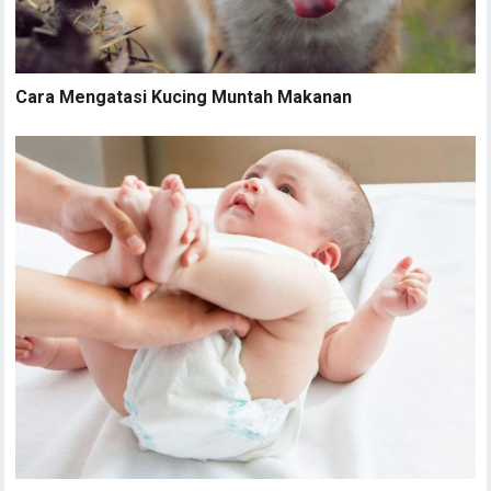
Cara Mengatasi Kucing Muntah Makanan