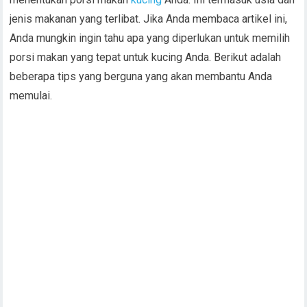
jenis makanan yang terlibat. Jika Anda membaca artikel ini,
Anda mungkin ingin tahu apa yang diperlukan untuk memilih
porsi makan yang tepat untuk kucing Anda. Berikut adalah
beberapa tips yang berguna yang akan membantu Anda
memulai.