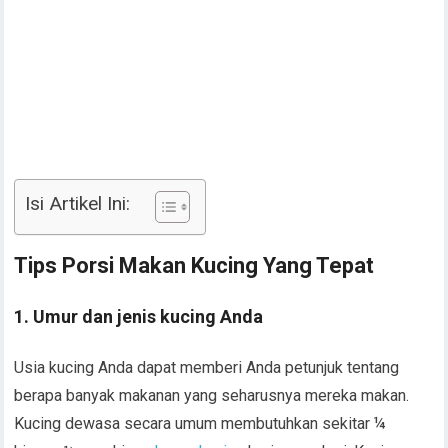
Isi Artikel Ini:
Tips Porsi Makan Kucing Yang Tepat
1. Umur dan jenis kucing Anda
Usia kucing Anda dapat memberi Anda petunjuk tentang
berapa banyak makanan yang seharusnya mereka makan.
Kucing dewasa secara umum membutuhkan sekitar ¼