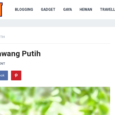
BLOGGING
GADGET
GAYA
HEWAN
TRAVELL
TIH
awang Putih
ENT
ook