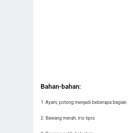
Bahan-bahan:
1. Ayam, potong menjadi beberapa bagian.
2. Bawang merah, iris tipis.