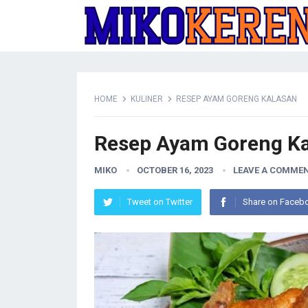
HOME
KULINER
RESEP AYAM GORENG KALASAN
Resep Ayam Goreng K
MIKO
OCTOBER 16, 2023
LEAVE A COMME
Tweet on Twitter
Share on Faceb