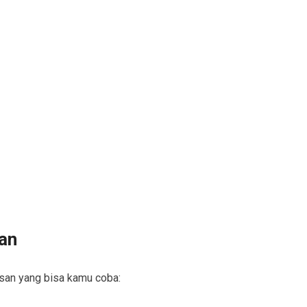
an
san yang bisa kamu coba: