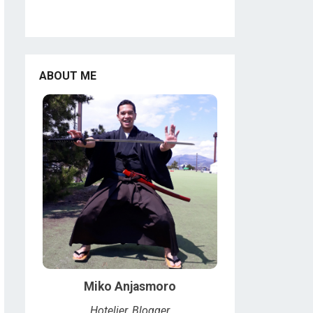
ABOUT ME
Miko Anjasmoro
Hotelier, Blogger