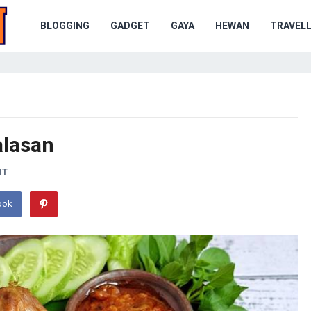
BLOGGING
GADGET
GAYA
HEWAN
TRAVELL
alasan
NT
ook