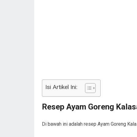
Isi Artikel Ini:
Resep Ayam Goreng Kalas
Di bawah ini adalah resep Ayam Goreng Kala