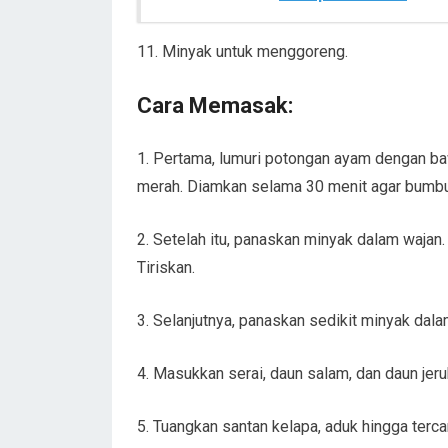
11. Minyak untuk menggoreng.
Cara Memasak:
1. Pertama, lumuri potongan ayam dengan ba
merah. Diamkan selama 30 menit agar bumb
2. Setelah itu, panaskan minyak dalam waja
Tiriskan.
3. Selanjutnya, panaskan sedikit minyak da
4. Masukkan serai, daun salam, dan daun jeruk
5. Tuangkan santan kelapa, aduk hingga terc