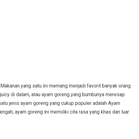
Makanan yang satu ini memang menjadi favorit banyak orang.
n juicy di dalam, atau ayam goreng yang bumbunya meresap
satu jenis ayam goreng yang cukup populer adalah Ayam
gah, ayam goreng ini memiliki cita rasa yang khas dan luar