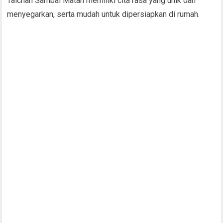
Taichan Sambal Matah memiliki cita rasa yang unik dan
menyegarkan, serta mudah untuk dipersiapkan di rumah.