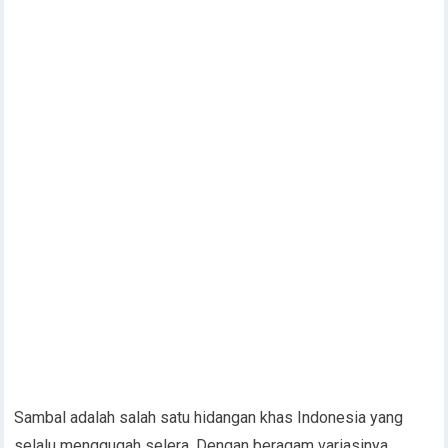
Sambal adalah salah satu hidangan khas Indonesia yang
selalu menggugah selera. Dengan beragam variasinya,