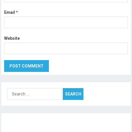
Email
*
Website
Search
for: