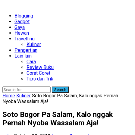
Blogging
Gadget
Gaya
Hewan
Travelling
Kuliner
Pengertian
Lain lain
Cara
Review Buku
Corat Coret
Tips dan Trik
Search
Home
Kuliner
Soto Bogor Pa Salam, Kalo nggak Pernah
Nyoba Wassalam Aja!
Soto Bogor Pa Salam, Kalo nggak
Pernah Nyoba Wassalam Aja!