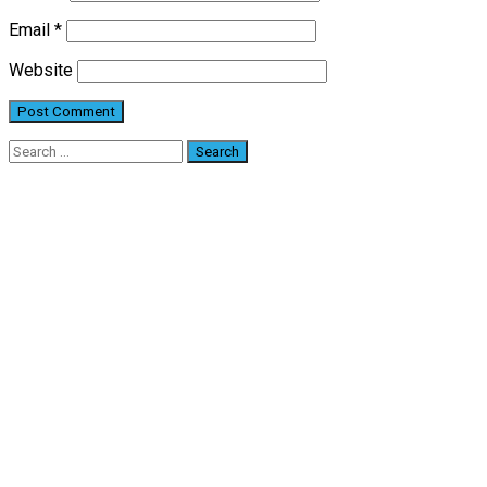
Email
*
Website
Search
for: