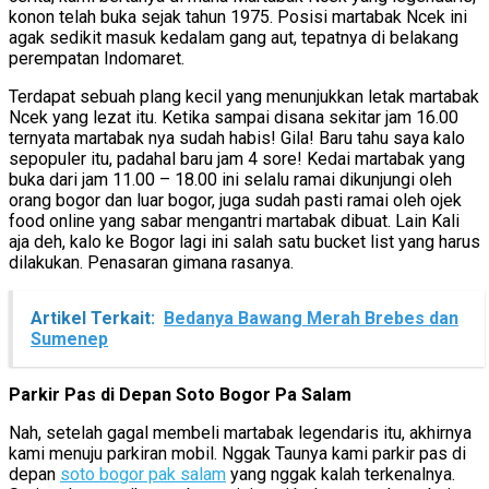
konon telah buka sejak tahun 1975. Posisi martabak Ncek ini
agak sedikit masuk kedalam gang aut, tepatnya di belakang
perempatan Indomaret.
Terdapat sebuah plang kecil yang menunjukkan letak martabak
Ncek yang lezat itu. Ketika sampai disana sekitar jam 16.00
ternyata martabak nya sudah habis! Gila! Baru tahu saya kalo
sepopuler itu, padahal baru jam 4 sore! Kedai martabak yang
buka dari jam 11.00 – 18.00 ini selalu ramai dikunjungi oleh
orang bogor dan luar bogor, juga sudah pasti ramai oleh ojek
food online yang sabar mengantri martabak dibuat. Lain Kali
aja deh, kalo ke Bogor lagi ini salah satu bucket list yang harus
dilakukan. Penasaran gimana rasanya.
Artikel Terkait:
Bedanya Bawang Merah Brebes dan
Sumenep
Parkir Pas di Depan Soto Bogor Pa Salam
Nah, setelah gagal membeli martabak legendaris itu, akhirnya
kami menuju parkiran mobil. Nggak Taunya kami parkir pas di
depan
soto bogor pak salam
yang nggak kalah terkenalnya.