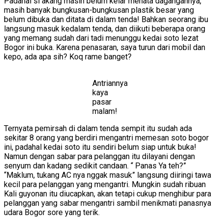
Padahal si akang masih belum kelar menata dagangannya,
masih banyak bungkusan-bungkusan plastik besar yang
belum dibuka dan ditata di dalam tenda! Bahkan seorang ibu
langsung masuk kedalam tenda, dan diikuti beberapa orang
yang memang sudah dari tadi menunggu kedai soto lezat
Bogor ini buka. Karena penasaran, saya turun dari mobil dan
kepo, ada apa sih? Koq rame banget?
Antriannya
kaya
pasar
malam!
Ternyata pemirsah di dalam tenda sempit itu sudah ada
sekitar 8 orang yang berdiri mengantri memesan soto bogor
ini, padahal kedai soto itu sendiri belum siap untuk buka!
Namun dengan sabar para pelanggan itu dilayani dengan
senyum dan kadang sedikit candaan. “ Panas Ya teh?”
“Maklum, tukang AC nya nggak masuk” langsung diiringi tawa
kecil para pelanggan yang mengantri. Mungkin sudah ribuan
Kali guyonan itu diucapkan, akan tetapi cukup menghibur para
pelanggan yang sabar mengantri sambil menikmati panasnya
udara Bogor sore yang terik.