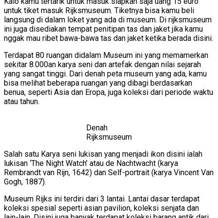
Kalo kamu tertarik untuk masuk siapkan saja uang 15 euro
untuk tiket masuk Rijksmuseum. Tiketnya bisa kamu beli
langsung di dalam loket yang ada di museum. Di rijksmuseum
ini juga disediakan tempat penitipan tas dan jaket jika kamu
nggak mau ribet bawa-bawa tas dan jaket ketika berada disini.
Terdapat 80 ruangan didalam Museum ini yang memamerkan
sekitar 8.000an karya seni dan artefak dengan nilai sejarah
yang sangat tinggi. Dari denah peta museum yang ada, kamu
bisa melihat beberapa ruangan yang dibagi berdasarkan
benua, seperti Asia dan Eropa, juga koleksi dari periode waktu
atau tahun.
Denah
Rijksmuseum
Salah satu Karya seni lukisan yang menjadi ikon disini ialah
lukisan ‘The Night Watch’ atau de Nachtwacht (karya
Rembrandt van Rijn, 1642) dan Self-portrait (karya Vincent Van
Gogh, 1887).
Museum Rijks ini terdiri dari 3 lantai. Lantai dasar terdapat
koleksi spesial seperti asian pavilion, koleksi senjata dan
lain-lain. Disini juga banyak terdapat koleksi barang antik dari