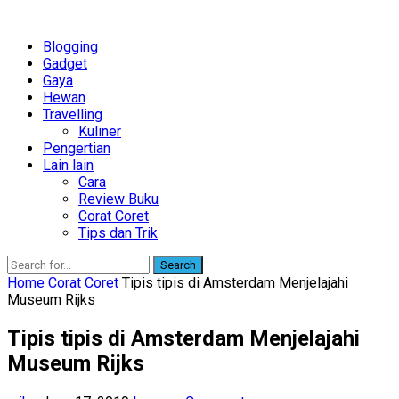
Blogging
Gadget
Gaya
Hewan
Travelling
Kuliner
Pengertian
Lain lain
Cara
Review Buku
Corat Coret
Tips dan Trik
Search
Home
Corat Coret
Tipis tipis di Amsterdam Menjelajahi
Museum Rijks
Tipis tipis di Amsterdam Menjelajahi
Museum Rijks