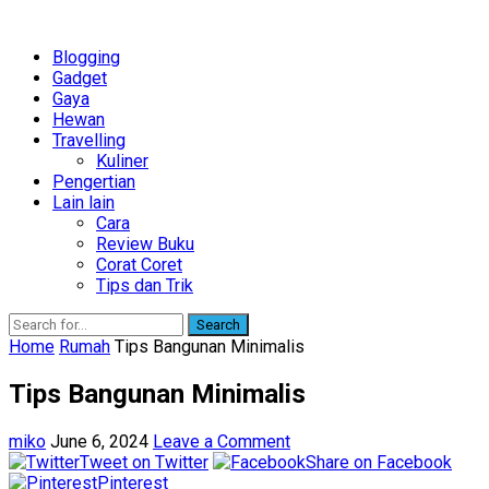
Blogging
Gadget
Gaya
Hewan
Travelling
Kuliner
Pengertian
Lain lain
Cara
Review Buku
Corat Coret
Tips dan Trik
Search
Home
Rumah
Tips Bangunan Minimalis
Tips Bangunan Minimalis
miko
June 6, 2024
Leave a Comment
Tweet on Twitter
Share on Facebook
Pinterest