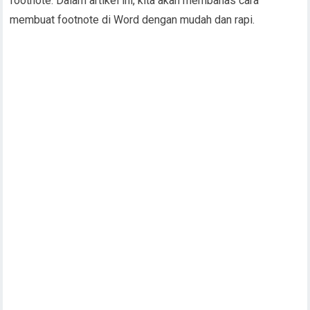
footnote. Dalam artikel ini, kita akan membahas cara
membuat footnote di Word dengan mudah dan rapi.