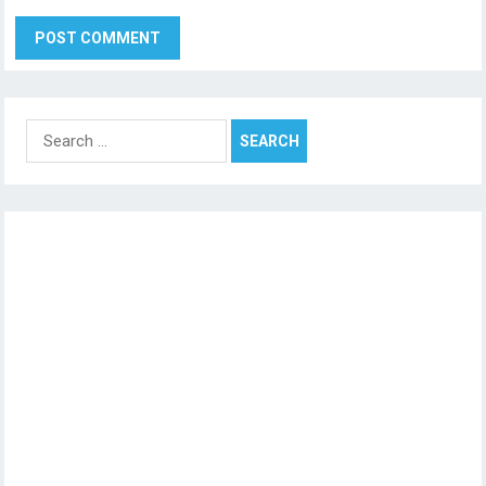
Search
for: