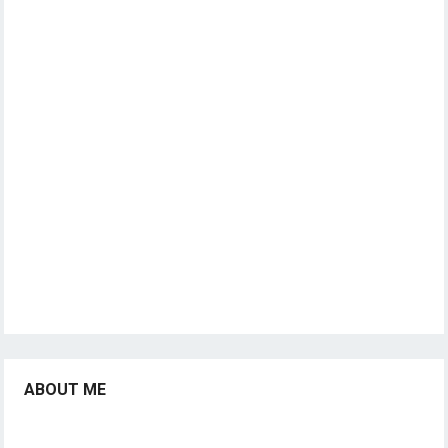
ABOUT ME