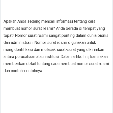
Apakah Anda sedang mencari informasi tentang cara
membuat nomor surat resmi? Anda berada di tempat yang
tepat! Nomor surat resmi sangat penting dalam dunia bisnis
dan administrasi. Nomor surat resmi digunakan untuk
mengidentifikasi dan melacak surat-surat yang dikirimkan
antara perusahaan atau institusi. Dalam artikel ini, kami akan
memberikan detail tentang cara membuat nomor surat resmi
dan contoh-contohnya.