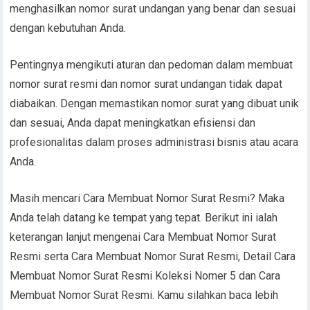
menghasilkan nomor surat undangan yang benar dan sesuai
dengan kebutuhan Anda.
Pentingnya mengikuti aturan dan pedoman dalam membuat
nomor surat resmi dan nomor surat undangan tidak dapat
diabaikan. Dengan memastikan nomor surat yang dibuat unik
dan sesuai, Anda dapat meningkatkan efisiensi dan
profesionalitas dalam proses administrasi bisnis atau acara
Anda.
Masih mencari Cara Membuat Nomor Surat Resmi? Maka
Anda telah datang ke tempat yang tepat. Berikut ini ialah
keterangan lanjut mengenai Cara Membuat Nomor Surat
Resmi serta Cara Membuat Nomor Surat Resmi, Detail Cara
Membuat Nomor Surat Resmi Koleksi Nomer 5 dan Cara
Membuat Nomor Surat Resmi. Kamu silahkan baca lebih