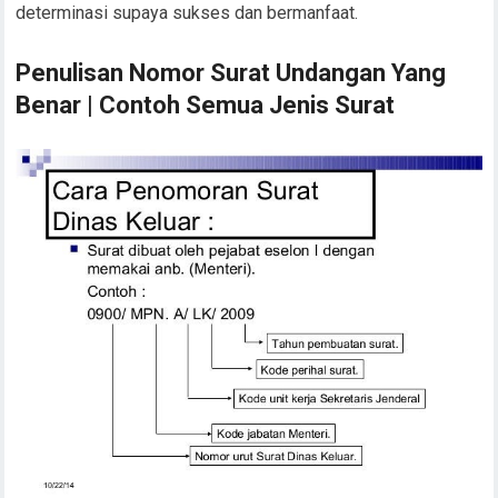
determinasi supaya sukses dan bermanfaat.
Penulisan Nomor Surat Undangan Yang
Benar | Contoh Semua Jenis Surat