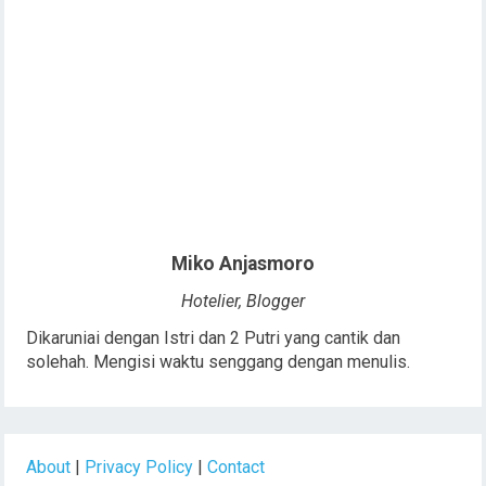
Miko Anjasmoro
Hotelier, Blogger
Dikaruniai dengan Istri dan 2 Putri yang cantik dan
solehah. Mengisi waktu senggang dengan menulis.
About
|
Privacy Policy
|
Contact