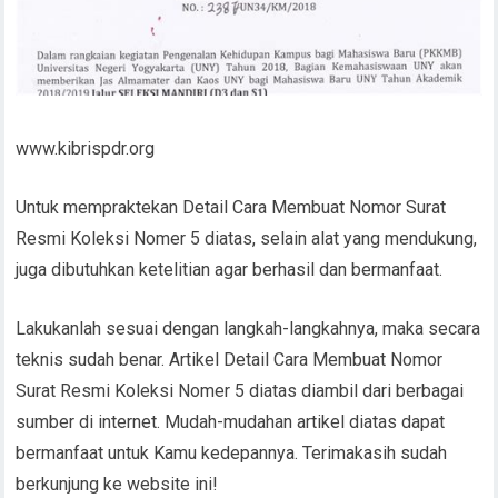
www.kibrispdr.org
Untuk mempraktekan Detail Cara Membuat Nomor Surat
Resmi Koleksi Nomer 5 diatas, selain alat yang mendukung,
juga dibutuhkan ketelitian agar berhasil dan bermanfaat.
Lakukanlah sesuai dengan langkah-langkahnya, maka secara
teknis sudah benar. Artikel Detail Cara Membuat Nomor
Surat Resmi Koleksi Nomer 5 diatas diambil dari berbagai
sumber di internet. Mudah-mudahan artikel diatas dapat
bermanfaat untuk Kamu kedepannya. Terimakasih sudah
berkunjung ke website ini!