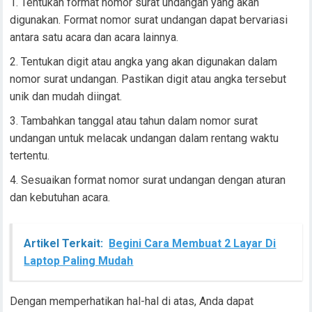
Tentukan format nomor surat undangan yang akan
digunakan. Format nomor surat undangan dapat bervariasi
antara satu acara dan acara lainnya.
Tentukan digit atau angka yang akan digunakan dalam
nomor surat undangan. Pastikan digit atau angka tersebut
unik dan mudah diingat.
Tambahkan tanggal atau tahun dalam nomor surat
undangan untuk melacak undangan dalam rentang waktu
tertentu.
Sesuaikan format nomor surat undangan dengan aturan
dan kebutuhan acara.
Artikel Terkait:
Begini Cara Membuat 2 Layar Di
Laptop Paling Mudah
Dengan memperhatikan hal-hal di atas, Anda dapat