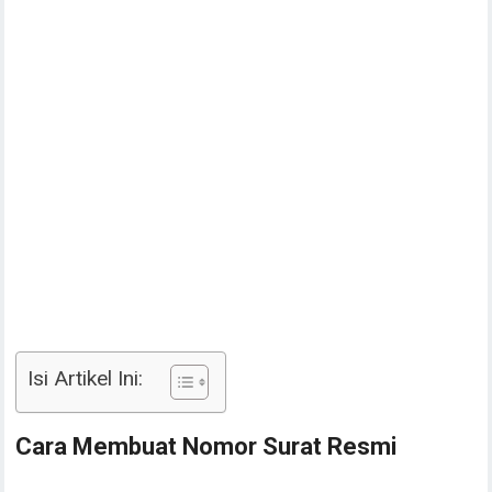
Isi Artikel Ini:
Cara Membuat Nomor Surat Resmi