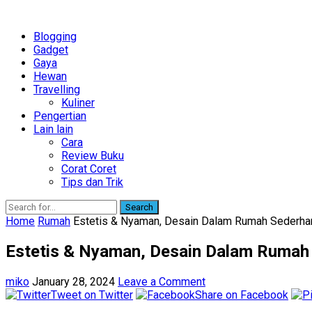
Blogging
Gadget
Gaya
Hewan
Travelling
Kuliner
Pengertian
Lain lain
Cara
Review Buku
Corat Coret
Tips dan Trik
Search
Home
Rumah
Estetis & Nyaman, Desain Dalam Rumah Sederha
Estetis & Nyaman, Desain Dalam Rumah
miko
January 28, 2024
Leave a Comment
Tweet on Twitter
Share on Facebook