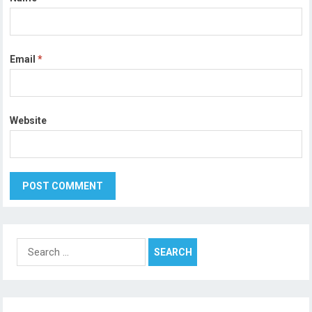
Email
*
Website
Search
for: