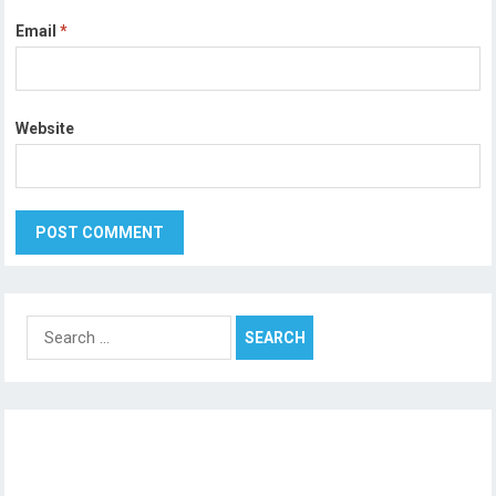
Email
*
Website
Search
for: