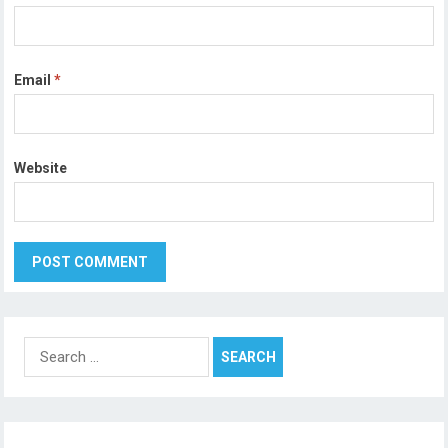
Email
*
Website
Search
for: