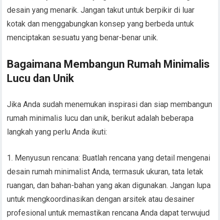
desain yang menarik. Jangan takut untuk berpikir di luar
kotak dan menggabungkan konsep yang berbeda untuk
menciptakan sesuatu yang benar-benar unik.
Bagaimana Membangun Rumah Minimalis
Lucu dan Unik
Jika Anda sudah menemukan inspirasi dan siap membangun
rumah minimalis lucu dan unik, berikut adalah beberapa
langkah yang perlu Anda ikuti:
1. Menyusun rencana: Buatlah rencana yang detail mengenai
desain rumah minimalist Anda, termasuk ukuran, tata letak
ruangan, dan bahan-bahan yang akan digunakan. Jangan lupa
untuk mengkoordinasikan dengan arsitek atau desainer
profesional untuk memastikan rencana Anda dapat terwujud