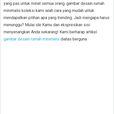
yang pas untuk minat semua orang. gambar desain rumah
minimalis koleksi kami ialah cara yang mudah untuk
mendapatkan pilihan apa yang trending. Jadi mengapa harus
menunggu? Mulai ide Kamu dan ekspresikan sisi
menyenangkan Anda sekarang! Kami berharap artikel
gambar desain rumah minimalis
diatas berguna.