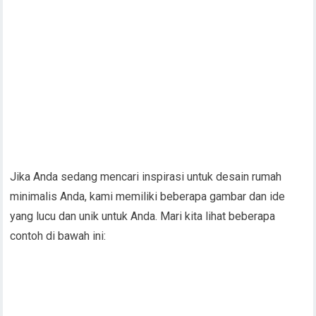
Jika Anda sedang mencari inspirasi untuk desain rumah
minimalis Anda, kami memiliki beberapa gambar dan ide
yang lucu dan unik untuk Anda. Mari kita lihat beberapa
contoh di bawah ini: