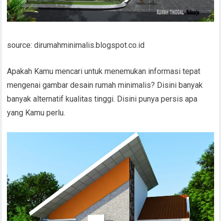
source: dirumahminimalis.blogspot.co.id
Apakah Kamu mencari untuk menemukan informasi tepat
mengenai gambar desain rumah minimalis? Disini banyak
banyak alternatif kualitas tinggi. Disini punya persis apa
yang Kamu perlu.