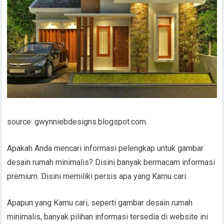
source: gwynniebdesigns.blogspot.com
Apakah Anda mencari informasi pelengkap untuk gambar
desain rumah minimalis? Disini banyak bermacam informasi
premium. Disini memiliki persis apa yang Kamu cari.
Apapun yang Kamu cari, seperti gambar desain rumah
minimalis, banyak pilihan informasi tersedia di website ini