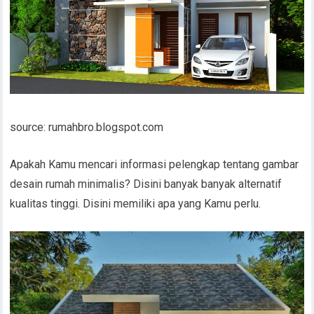
source: rumahbro.blogspot.com
Apakah Kamu mencari informasi pelengkap tentang gambar
desain rumah minimalis? Disini banyak banyak alternatif
kualitas tinggi. Disini memiliki apa yang Kamu perlu.