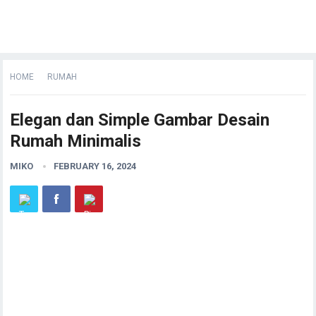
HOME
RUMAH
Elegan dan Simple Gambar Desain
Rumah Minimalis
MIKO
FEBRUARY 16, 2024