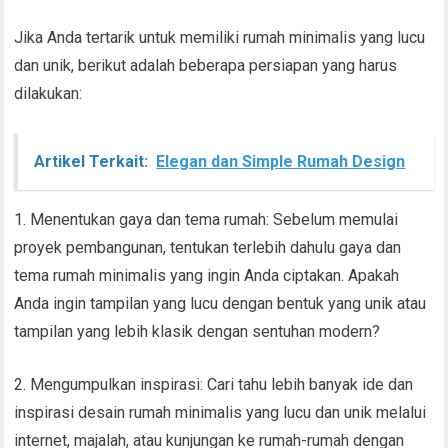
Jika Anda tertarik untuk memiliki rumah minimalis yang lucu
dan unik, berikut adalah beberapa persiapan yang harus
dilakukan:
Artikel Terkait:
Elegan dan Simple Rumah Design
1. Menentukan gaya dan tema rumah: Sebelum memulai
proyek pembangunan, tentukan terlebih dahulu gaya dan
tema rumah minimalis yang ingin Anda ciptakan. Apakah
Anda ingin tampilan yang lucu dengan bentuk yang unik atau
tampilan yang lebih klasik dengan sentuhan modern?
2. Mengumpulkan inspirasi: Cari tahu lebih banyak ide dan
inspirasi desain rumah minimalis yang lucu dan unik melalui
internet, majalah, atau kunjungan ke rumah-rumah dengan