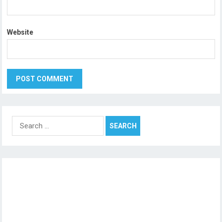
Website
Search
for: