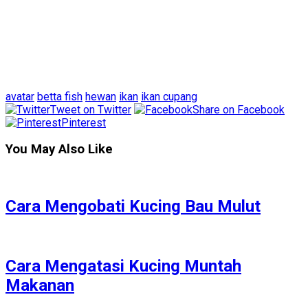
avatar
betta fish
hewan
ikan
ikan cupang
Tweet on Twitter
Share on Facebook
Pinterest
You May Also Like
Cara Mengobati Kucing Bau Mulut
Cara Mengatasi Kucing Muntah
Makanan