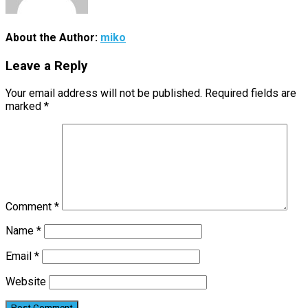
About the Author:
miko
Leave a Reply
Your email address will not be published.
Required fields are
marked
*
Comment
*
Name
*
Email
*
Website