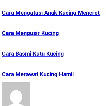
Cara Mengatasi Anak Kucing Mencret
Cara Mengusir Kucing
Cara Basmi Kutu Kucing
Cara Merawat Kucing Hamil