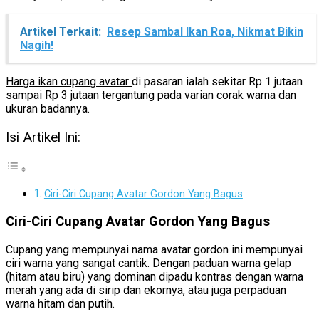
Artikel Terkait:
Resep Sambal Ikan Roa, Nikmat Bikin
Nagih!
Harga ikan cupang avatar
di pasaran ialah sekitar Rp 1 jutaan
sampai Rp 3 jutaan tergantung pada varian corak warna dan
ukuran badannya.
Isi Artikel Ini:
Ciri-Ciri Cupang Avatar Gordon Yang Bagus
Ciri-Ciri Cupang Avatar Gordon Yang Bagus
Cupang yang mempunyai nama avatar gordon ini mempunyai
ciri warna yang sangat cantik. Dengan paduan warna gelap
(hitam atau biru) yang dominan dipadu kontras dengan warna
merah yang ada di sirip dan ekornya, atau juga perpaduan
warna hitam dan putih.