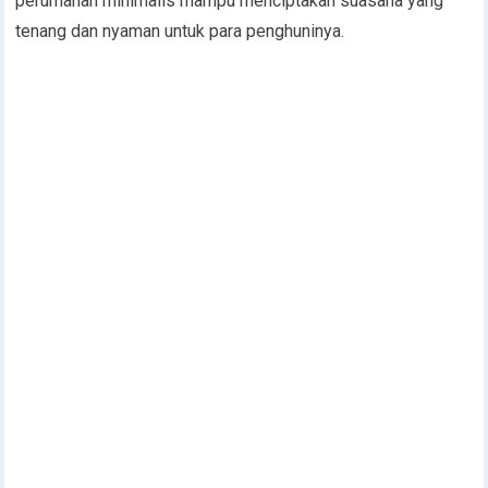
perumahan minimalis mampu menciptakan suasana yang
tenang dan nyaman untuk para penghuninya.